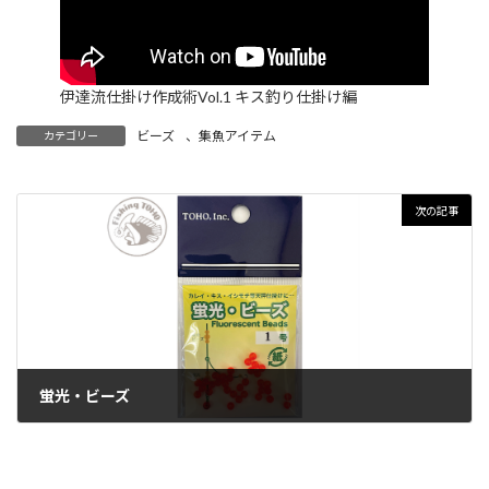
伊達流仕掛け作成術Vol.1 キス釣り仕掛け編
ビーズ
、
集魚アイテム
カテゴリー
次の記事
蛍光・ビーズ