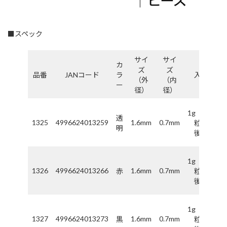
■スペック
サイ
サイ
カ
ズ
ズ
品番
JANコード
ラ
入数
（外
（内
ー
径）
径）
1g（170
透
1325
4996624013259
1.6mm
0.7mm
粒前
明
後）
1g（170
1326
4996624013266
1.6mm
0.7mm
赤
粒前
後）
1g（170
1327
4996624013273
1.6mm
0.7mm
黒
粒前