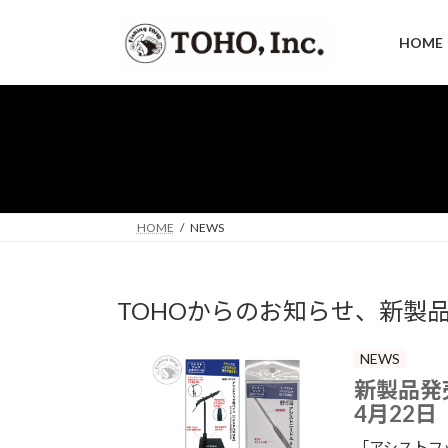
コ
ナ
ン
ビ
HOME
テ
ゲ
ン
ー
ツ
シ
へ
ョ
ス
ン
キ
に
ッ
移
プ
動
HOME
NEWS
TOHOからのお知らせ、新製
NEWS
新製品発
4月22日
「アシストフッ