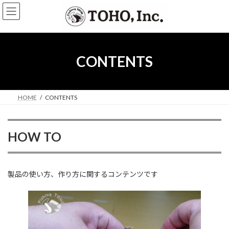
コ
ナ
ン
ビ
テ
ゲ
ン
ー
ツ
シ
へ
ョ
CONTENTS
ス
ン
キ
に
ッ
移
プ
動
HOME
CONTENTS
HOW TO
製品の使い方、作り方に関するコンテンツです