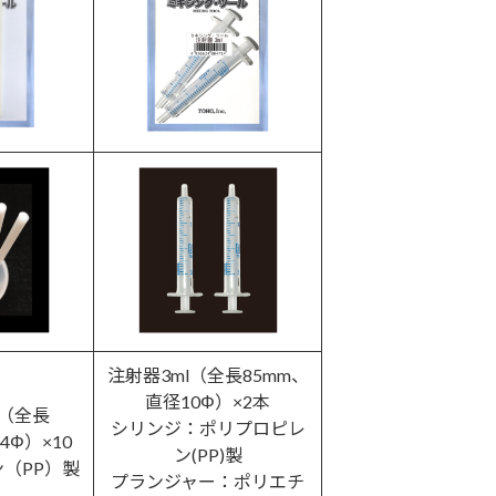
注射器3ml（全長85mm、
直径10Φ）×2本
（全長
シリンジ：ポリプロピレ
4Φ）×10
ン(PP)製
（PP）製
プランジャー：ポリエチ