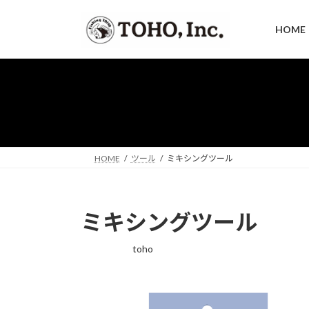
コ
ナ
ン
ビ
HOME
テ
ゲ
ン
ー
ツ
シ
へ
ョ
ス
ン
キ
に
ッ
移
プ
動
HOME
ツール
ミキシングツール
ミキシングツール
toho
最
終
更
新
日