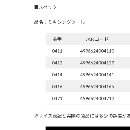
■スペック
品名：ミキシングツール
品番
JANコード
0411
4996624004110
0412
4996624004127
0414
4996624004141
0416
4996624004165
0471
4996624004714
※サイズ表記と実際の商品には多少の誤差が