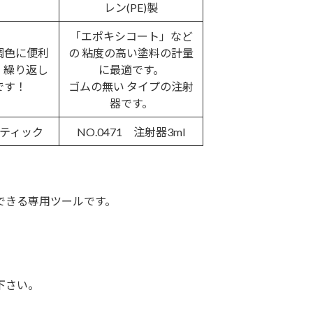
レン(PE)製
「エポキシコート」など
調色に便利
の 粘度の高い塗料の計量
。繰り返し
に最適です。
です！
ゴムの無い タイプの注射
器です。
スティック
NO.0471 注射器3ml
できる専用ツールです。
下さい。