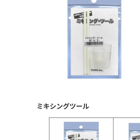
時
:
ミキシングツール