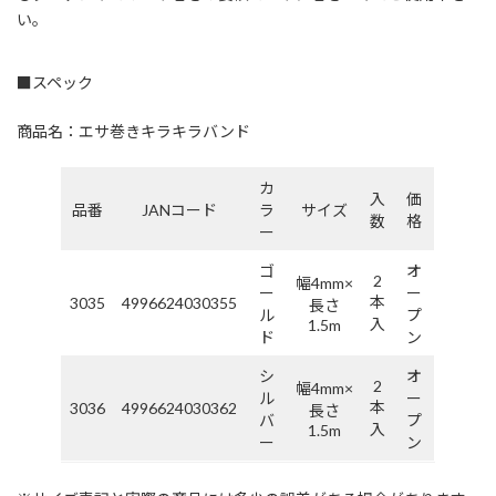
い。
■スペック
商品名：エサ巻きキラキラバンド
カ
入
価
品番
JANコード
ラ
サイズ
数
格
ー
ゴ
オ
2
幅4mm×
ー
ー
本
3035
4996624030355
長さ
ル
プ
入
1.5m
ド
ン
シ
オ
2
幅4mm×
ル
ー
本
3036
4996624030362
長さ
バ
プ
入
1.5m
ー
ン