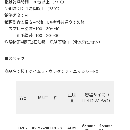
指触乾燥時間：20分以上（23℃）
硬化時間：４時間以上（23℃）
鉛筆硬度：H
希釈割合の目安=本液：EX塗料共通うすめ液
スプレー塗装=100：30〜40
刷毛塗装=100：20〜30
危険物第4類第2石油類 危険等級Ⅲ（非水溶性液体）
■スペック
商品名：超！ケイムラ・ウレタンフィニッシャーEX
塗り
面積
正味
容器サイズ（
品番
JANコード
（1
量
H1:H2:W1:W2）
回塗
り）
約
68mm : 45mm :
0207
4996624002079
40ml
0.4