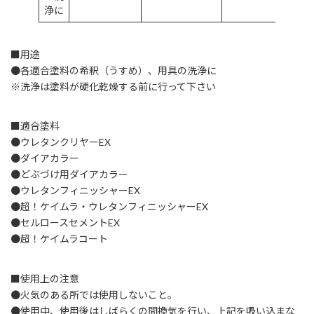
浄に
■用途
●各適合塗料の希釈（うすめ）、用具の洗浄に
※洗浄は塗料が硬化乾燥する前に行って下さい
■適合塗料
●ウレタンクリヤーEX
●ダイアカラー
●どぶづけ用ダイアカラー
●ウレタンフィニッシャーEX
●超！ケイムラ・ウレタンフィニッシャーEX
●セルロースセメントEX
●超！ケイムラコート
■使用上の注意
●火気のある所では使用しないこと。
●使用中、使用後はしばらくの間換気を行い、上記を吸い込まな