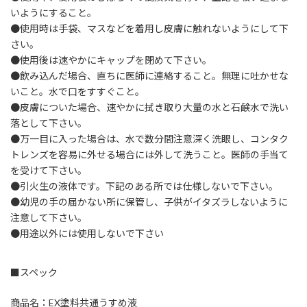
いようにすること。
●使用時は手袋、マスなどを着用し皮膚に触れないようにして下
さい。
●使用後は速やかにキャップを閉めて下さい。
●飲み込んだ場合、直ちに医師に連絡すること。無理に吐かせな
いこと。水で口をすすぐこと。
●皮膚についた場合、速やかに拭き取り大量の水と石鹸水で洗い
落として下さい。
●万一目に入った場合は、水で数分間注意深く洗眼し、コンタク
トレンズを容易に外せる場合には外して洗うこと。医師の手当て
を受けて下さい。
●引火生の液体です。下記のある所では仕様しないで下さい。
●幼児の手の届かない所に保管し、子供がイタズラしないように
注意して下さい。
●用途以外には使用しないで下さい
■スペック
商品名：EX塗料共通うすめ液