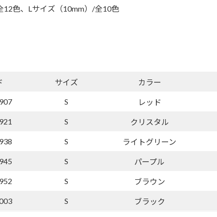
12色、Lサイズ（10mm）/全10色
ド
サイズ
カラー
907
S
レッド
921
S
クリスタル
938
S
ライトグリーン
945
S
パープル
952
S
ブラウン
003
S
ブラック