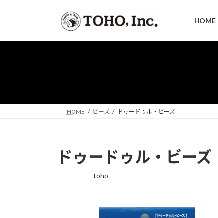
コ
ナ
ン
ビ
HOME
テ
ゲ
ン
ー
ツ
シ
へ
ョ
ス
ン
キ
に
ッ
移
プ
動
HOME
ビーズ
ドゥードゥル・ビーズ
ドゥードゥル・ビーズ
toho
最
終
更
新
日